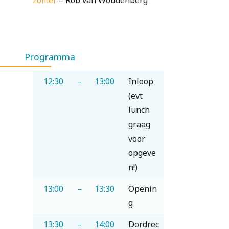
zomer
– Rob van Woudenberg
Programma
12:30
–
13:00
Inloop
(evt
lunch
graag
voor
opgeve
n!)
13:00
–
13:30
Openin
g
13:30
–
14:00
Dordrec