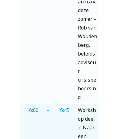
an n.a.v.
deze
zomer –
Rob van
Wouden
berg,
beleids
adviseu
r
crisisbe
heersin
g
16:00
–
16:45
Worksh
op deel
2: Naar
een