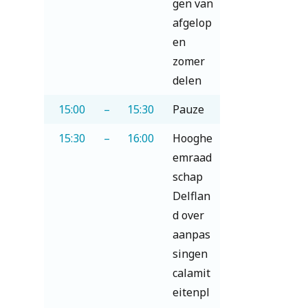
gen van
afgelop
en
zomer
delen
15:00
–
15:30
Pauze
15:30
–
16:00
Hooghe
emraad
schap
Delflan
d over
aanpas
singen
calamit
eitenpl