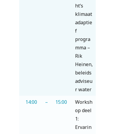
ht’s
klimaat
adaptie
f
progra
mma –
Rik
Heinen,
beleids
adviseu
r water
14:00
–
15:00
Worksh
op deel
1:
Ervarin